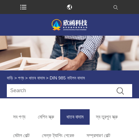
বাড়ি
>
পণ্য
>
ধাতব বাদাম
> DIN 985 নাইলন বাদাম
সব পণ্য
মেশিন স্ক্রু
ধাতব বাদাম
স্ব তুরপুন স্ক্রু
মেটাল বোল্ট
সেল্ফ ট্যাপিং পেরেক
সম্প্রসারণ বোল্ট