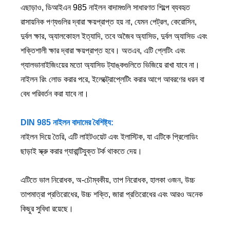
এছাড়াও, ডিআইএন 985 নাইলন বাদামগুলি সাধারণত শিল্পে ব্যবহৃত
রাসায়নিক পণ্যগুলির দ্বারা ক্ষয়প্রাপ্ত হয় না, যেমন পেট্রল, কেরোসিন,
দুর্বল ক্ষার, অ্যালকোহল ইত্যাদি, তবে অজৈব অ্যাসিড, দুর্বল অ্যাসিড এবং
শক্তিশালী ক্ষার দ্বারা ক্ষয়প্রাপ্ত হবে। অতএব, এটি প্লেটিং এবং
গ্যালভানাইজিংয়ের মতো অ্যাসিড ট্যাঙ্কগুলিতে ভিজিয়ে রাখা যাবে না।
নাইলন রিং লোড করার পরে, ইলেক্ট্রোপ্লেটিং করার আগে আবরণের ধরন বা
বেধ পরিবর্তন করা যাবে না।
DIN 985 নাইলন বাদামের বৈশিষ্ট্য:
নাইলন দিয়ে তৈরি, এটি লাইটওয়েট এবং ইলাস্টিক, যা এটিকে প্রিলোডিং
ছাড়াই স্ক্রু করার গ্যারান্টিযুক্ত টর্ক থাকতে দেয়।
এটিতে ভাল নিরোধক, অ-চৌম্বকীয়, তাপ নিরোধক, হালকা ওজন, উচ্চ
তাপমাত্রা প্রতিরোধের, উচ্চ শক্তি, জারা প্রতিরোধের এবং আরও অনেক
কিছুর সুবিধা রয়েছে।