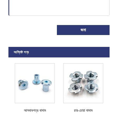
জমা
সংশ্লিষ্ট পণ্য
আসবাবপত্র বাদাম
চার-চোয়া বাদাম