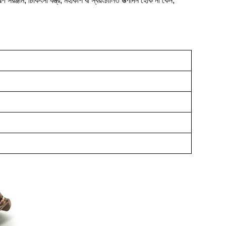
সরঞ্জাম, চিকিৎসা যন্ত্র, মহাকাশ বা স্বয়ংচালিত উত্পাদন হোক না কেন,