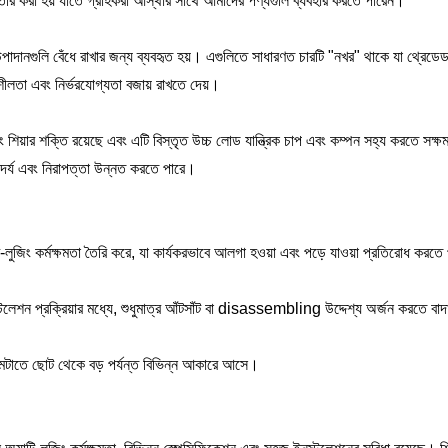
 তৈরি করা হয় যাতে গ্রাহকরা আস্থার সাথে আমাদের পণ্যগুলি ব্যবহার করতে পারেন।
াদানগুলি বেঁধে রাখার জন্য ব্যবহৃত হয়। এগুলিতে সাধারণত চারটি "নখর" থাকে যা থ্রেডেড 
ীলতা এবং নির্ভরযোগ্যতা বজায় রাখতে দেয়।
শিয়ার শক্তি রয়েছে এবং এটি বিস্তৃত উচ্চ লোড যান্ত্রিক চাপ এবং কম্পন সহ্য করতে সক্
ৌন্দর্য এবং নিরাপত্তা উন্নত করতে পারে।
ি-লুজিং কর্মক্ষমতা তৈরি করে, যা কার্যকরভাবে আলগা হওয়া এবং পড়ে যাওয়া প্রতিরোধ করতে 
 প্রক্রিয়ার মধ্যে, শুধুমাত্র আঁটসাঁট বা disassembling উদ্দেশ্য অর্জন করতে বাদ
মেটাতে ছোট থেকে বড় পর্যন্ত বিভিন্ন আকারে আসে।