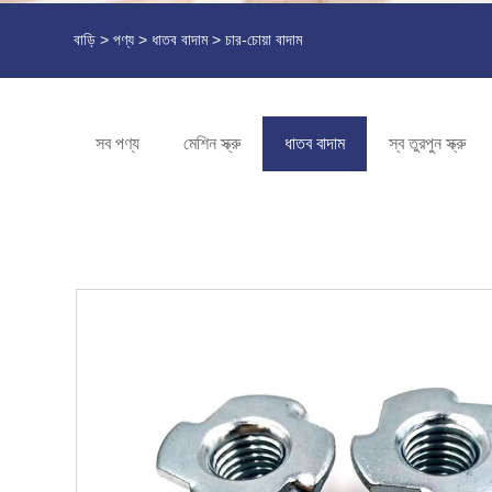
বাড়ি
>
পণ্য
>
ধাতব বাদাম
> চার-চোয়া বাদাম
সব পণ্য
মেশিন স্ক্রু
ধাতব বাদাম
স্ব তুরপুন স্ক্রু