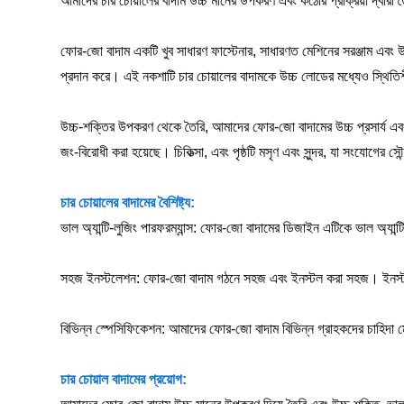
আমাদের চার চোয়ালের বাদাম উচ্চ মানের উপকরণ এবং কঠোর প্রক্রিয়া দ্বারা
ফোর-জো বাদাম একটি খুব সাধারণ ফাস্টেনার, সাধারণত মেশিনের সরঞ্জাম এবং উপ
প্রদান করে। এই নকশাটি চার চোয়ালের বাদামকে উচ্চ লোডের মধ্যেও স্থিতিশ
উচ্চ-শক্তির উপকরণ থেকে তৈরি, আমাদের ফোর-জো বাদামের উচ্চ প্রসার্য এবং 
জং-বিরোধী করা হয়েছে। চিকিত্সা, এবং পৃষ্ঠটি মসৃণ এবং সুন্দর, যা সংযোগের স
চার চোয়ালের বাদামের বৈশিষ্ট্য:
ভাল অ্যান্টি-লুজিং পারফরম্যান্স: ফোর-জো বাদামের ডিজাইন এটিকে ভাল অ্যান্ট
সহজ ইনস্টলেশন: ফোর-জো বাদাম গঠনে সহজ এবং ইনস্টল করা সহজ। ইনস্টলেশন
বিভিন্ন স্পেসিফিকেশন: আমাদের ফোর-জো বাদাম বিভিন্ন গ্রাহকদের চাহিদা 
চার চোয়াল বাদামের প্রয়োগ: