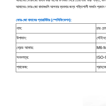
আমাদের ফোর-জো বাদাম উচ্চ মানের উপকরণ দিয়ে তৈরি এবং উচ্চ শক্তি, ভাল অ্যা
আমাদের ফোর-জো বাদামগুলি আপনার ব্যবসার জন্য শক্তিশালী সমর্থন প্রদান 
ফোর-জো বাদামের প্যারামিটার (স্পেসিফিকেশন):
নাম:
চার চোয
উপাদান:
স্টেইন
থ্রেড আকার:
M6-
সনদপত্র:
ISO-
প্যাকেজ:
গ্রাহকে