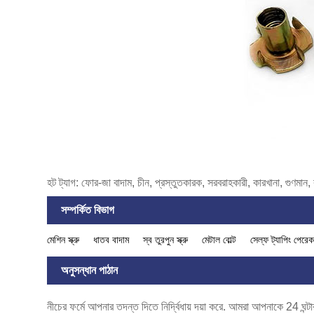
হট ট্যাগ: ফোর-জা বাদাম, চীন, প্রস্তুতকারক, সরবরাহকারী, কারখানা, গুণমান,
সম্পর্কিত বিভাগ
মেশিন স্ক্রু
ধাতব বাদাম
স্ব তুরপুন স্ক্রু
মেটাল বোল্ট
সেল্ফ ট্যাপিং পেরে
অনুসন্ধান পাঠান
নীচের ফর্মে আপনার তদন্ত দিতে নির্দ্বিধায় দয়া করে. আমরা আপনাকে 24 ঘন্