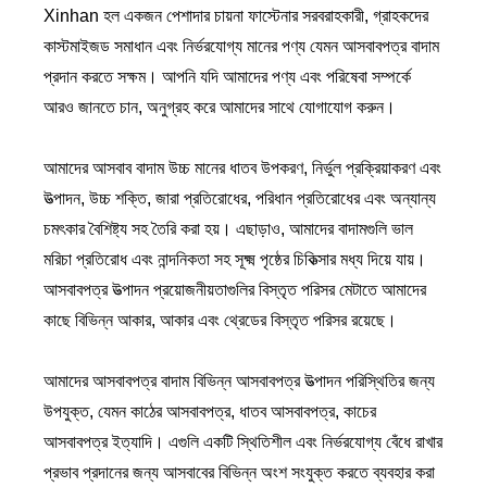
Xinhan হল একজন পেশাদার চায়না ফাস্টেনার সরবরাহকারী, গ্রাহকদের
কাস্টমাইজড সমাধান এবং নির্ভরযোগ্য মানের পণ্য যেমন আসবাবপত্র বাদাম
প্রদান করতে সক্ষম। আপনি যদি আমাদের পণ্য এবং পরিষেবা সম্পর্কে
আরও জানতে চান, অনুগ্রহ করে আমাদের সাথে যোগাযোগ করুন।
আমাদের আসবাব বাদাম উচ্চ মানের ধাতব উপকরণ, নির্ভুল প্রক্রিয়াকরণ এবং
উত্পাদন, উচ্চ শক্তি, জারা প্রতিরোধের, পরিধান প্রতিরোধের এবং অন্যান্য
চমৎকার বৈশিষ্ট্য সহ তৈরি করা হয়। এছাড়াও, আমাদের বাদামগুলি ভাল
মরিচা প্রতিরোধ এবং নান্দনিকতা সহ সূক্ষ্ম পৃষ্ঠের চিকিত্সার মধ্য দিয়ে যায়।
আসবাবপত্র উত্পাদন প্রয়োজনীয়তাগুলির বিস্তৃত পরিসর মেটাতে আমাদের
কাছে বিভিন্ন আকার, আকার এবং থ্রেডের বিস্তৃত পরিসর রয়েছে।
আমাদের আসবাবপত্র বাদাম বিভিন্ন আসবাবপত্র উত্পাদন পরিস্থিতির জন্য
উপযুক্ত, যেমন কাঠের আসবাবপত্র, ধাতব আসবাবপত্র, কাচের
আসবাবপত্র ইত্যাদি। এগুলি একটি স্থিতিশীল এবং নির্ভরযোগ্য বেঁধে রাখার
প্রভাব প্রদানের জন্য আসবাবের বিভিন্ন অংশ সংযুক্ত করতে ব্যবহার করা