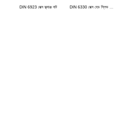
DIN 6923 হেক্স ফ্ল্যাঞ্জ নাট
DIN 6330 হেক্স হেড স্লিভ বাদাম