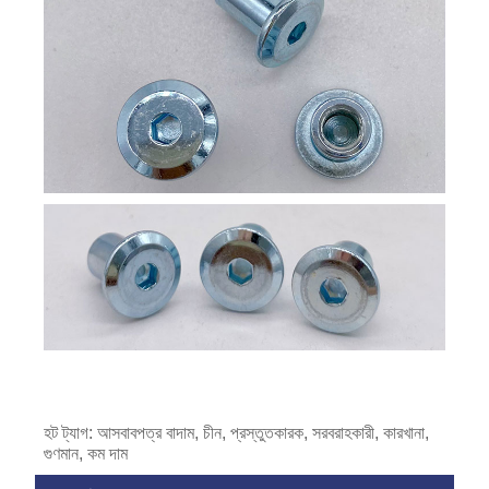
হট ট্যাগ: আসবাবপত্র বাদাম, চীন, প্রস্তুতকারক, সরবরাহকারী, কারখানা,
গুণমান, কম দাম