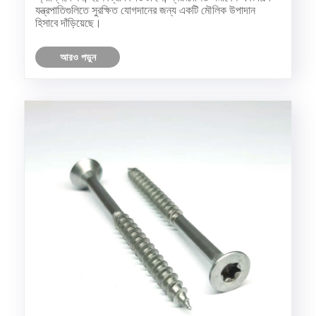
যন্ত্রপাতিগুলিতে সুরক্ষিত যোগদানের জন্য একটি মৌলিক উপাদান
হিসাবে দাঁড়িয়েছে।
আরও পড়ুন