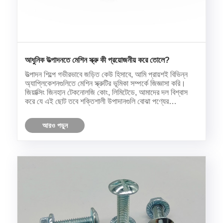
আধুনিক উত্পাদনতে মেশিন স্ক্রু কী প্রয়োজনীয় করে তোলে?
উত্পাদন শিল্পে গভীরভাবে জড়িত কেউ হিসাবে, আমি প্রায়শই বিভিন্ন
অ্যাপ্লিকেশনগুলিতে মেশিন স্ক্রুটির ভূমিকা সম্পর্কে জিজ্ঞাসা করি।
জিয়াক্সিং জিনহান টেকনোলজি কোং, লিমিটেডে, আমাদের দল বিশ্বাস
করে যে এই ছোট তবে শক্তিশালী উপাদানগুলি বোঝা পণ্যের
নির্ভরযোগ্যতা এবং গুণমান নিশ্চিত করার মূল বিষয়। সুতরাং, একটি......
আরও পড়ুন