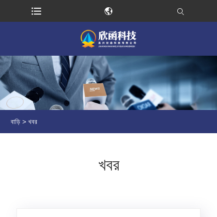
বাড়ি
>
খবর
খবর