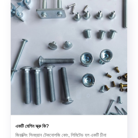
একটি মেশিন স্ক্রু কি?
জিয়াক্সিং সিনহুয়ান টেকনোলজি কোং, লিমিটেড হল একটি চীনা