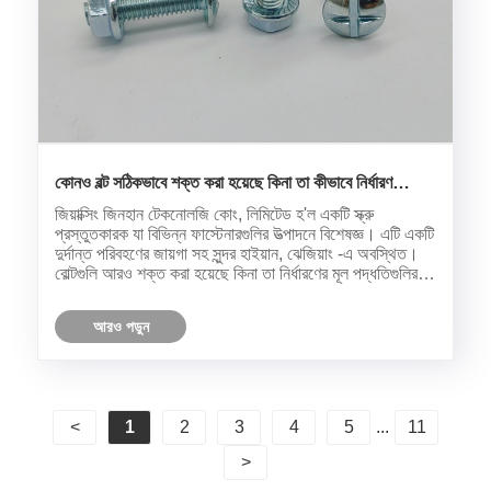
কোনও বল্ট সঠিকভাবে শক্ত করা হয়েছে কিনা তা কীভাবে নির্ধারণ
করবেন?
জিয়াক্সিং জিনহান টেকনোলজি কোং, লিমিটেড হ'ল একটি স্ক্রু
প্রস্তুতকারক যা বিভিন্ন ফাস্টেনারগুলির উত্পাদনে বিশেষজ্ঞ। এটি একটি
দুর্দান্ত পরিবহণের জায়গা সহ সুন্দর হাইয়ান, ঝেজিয়াং -এ অবস্থিত।
বোল্টগুলি আরও শক্ত করা হয়েছে কিনা তা নির্ধারণের মূল পদ্ধতিগুলির
মধ্যে রয়েছে টর্ক নিয়ন্ত্রণ পদ্ধতি, কোণ নিয়......
আরও পড়ুন
<
1
2
3
4
5
...
11
>