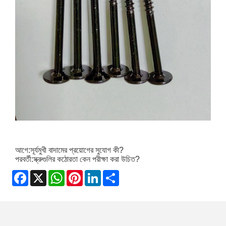
আগে:
সূর্যমুখী বাদামের প্রয়োগের সুযোগ কী?
পরবর্তী:
স্ক্রুগুলির কঠোরতা কেন পরীক্ষা করা উচিত?
Facebook
X
WhatsApp
Pinterest
LinkedIn
Share