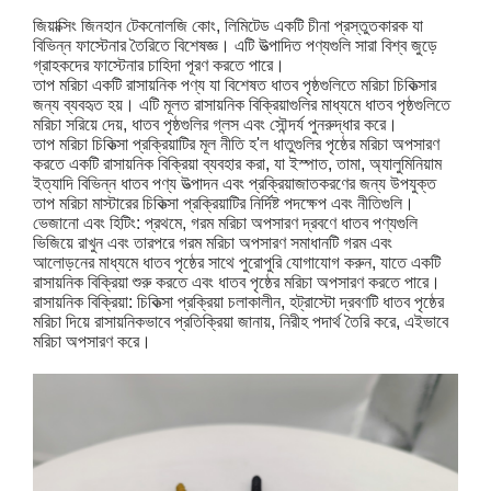
জিয়াক্সিং জিনহান টেকনোলজি কোং, লিমিটেড একটি চীনা প্রস্তুতকারক যা
বিভিন্ন ফাস্টেনার তৈরিতে বিশেষজ্ঞ। এটি উত্পাদিত পণ্যগুলি সারা বিশ্ব জুড়ে
গ্রাহকদের ফাস্টেনার চাহিদা পূরণ করতে পারে।
তাপ মরিচা একটি রাসায়নিক পণ্য যা বিশেষত ধাতব পৃষ্ঠগুলিতে মরিচা চিকিত্সার
জন্য ব্যবহৃত হয়। এটি মূলত রাসায়নিক বিক্রিয়াগুলির মাধ্যমে ধাতব পৃষ্ঠগুলিতে
মরিচা সরিয়ে দেয়, ধাতব পৃষ্ঠগুলির গ্লস এবং সৌন্দর্য পুনরুদ্ধার করে।
তাপ মরিচা চিকিত্সা প্রক্রিয়াটির মূল নীতি হ'ল ধাতুগুলির পৃষ্ঠের মরিচা অপসারণ
করতে একটি রাসায়নিক বিক্রিয়া ব্যবহার করা, যা ইস্পাত, তামা, অ্যালুমিনিয়াম
ইত্যাদি বিভিন্ন ধাতব পণ্য উত্পাদন এবং প্রক্রিয়াজাতকরণের জন্য উপযুক্ত
তাপ মরিচা মাস্টারের চিকিত্সা প্রক্রিয়াটির নির্দিষ্ট পদক্ষেপ এবং নীতিগুলি।
ভেজানো এবং হিটিং: প্রথমে, গরম মরিচা অপসারণ দ্রবণে ধাতব পণ্যগুলি
ভিজিয়ে রাখুন এবং তারপরে গরম মরিচা অপসারণ সমাধানটি গরম এবং
আলোড়নের মাধ্যমে ধাতব পৃষ্ঠের সাথে পুরোপুরি যোগাযোগ করুন, যাতে একটি
রাসায়নিক বিক্রিয়া শুরু করতে এবং ধাতব পৃষ্ঠের মরিচা অপসারণ করতে পারে।
রাসায়নিক বিক্রিয়া: চিকিত্সা প্রক্রিয়া চলাকালীন, হট্রাস্টো দ্রবণটি ধাতব পৃষ্ঠের
মরিচা দিয়ে রাসায়নিকভাবে প্রতিক্রিয়া জানায়, নিরীহ পদার্থ তৈরি করে, এইভাবে
মরিচা অপসারণ করে।