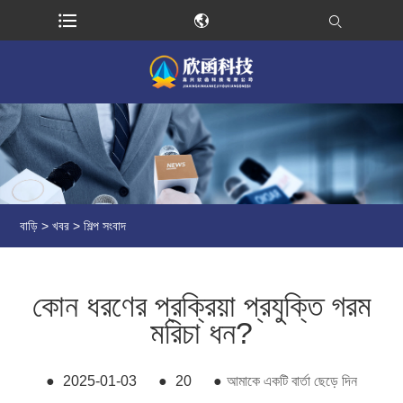
বাড়ি
>
খবর
>
শিল্প সংবাদ
কোন ধরণের প্রক্রিয়া প্রযুক্তি গরম
মরিচা ধন?
●
2025-01-03
●
20
●
আমাকে একটি বার্তা ছেড়ে দিন