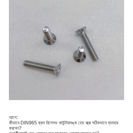
আগে:
কীভাবে DIN965 ক্রস রিসেসড কাউন্টারসঙ্ক হেড স্ক্রু সঠিকভাবে ব্যবহার
করবেন?