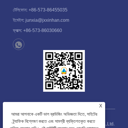
টেলিফোন:
+86-573-86455035
ইমেইল:
junxia@jxxinhan.com
ফ্যাক্স:
+86-573-86030660
X
আমরা আপনাকে একটি ভাল ব্রাউজিং অভিজ্ঞতা দিতে, সাইটের
ট্র্যাফিক বিশ্লেষণ করতে এবং সামগ্রী ব্যক্তিগতকৃত করতে
কপিরাইট © 2023 Jiaxing Xinhan Technology Co.,Ltd.