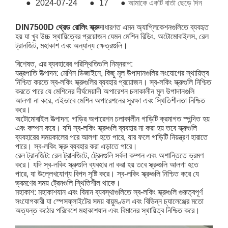
●
2024-07-24
●
17
●
আমাকে একটি বার্তা ছেড়ে দিন
DIN7500D থ্রেড রোলিং স্ক্রু
সাধারণত এমন অ্যাপ্লিকেশনগুলিতে ব্যবহৃত
হয় যা খুব উচ্চ স্থায়িত্বের প্রয়োজন যেমন মেশিন বিল্ডিং, অটোমোবাইলস, রেল
ট্রানজিট, মহাকাশ এবং অন্যান্য ক্ষেত্রগুলি।
বিশেষত, এর ব্যবহারের পরিস্থিতিগুলি নিম্নরূপ:
যন্ত্রপাতি উত্পাদন: মেশিন ডিজাইনে, কিছু মূল উপাদানগুলির সংযোগের স্থায়িত্ব
নিশ্চিত করতে স্ব-লকিং স্ক্রুগুলির ব্যবহার প্রয়োজন। স্ব-লকিং স্ক্রুগুলি নিশ্চিত
করতে পারে যে মেশিনের দীর্ঘমেয়াদী অপারেশন চলাকালীন মূল উপাদানগুলি
আলগা না করে, এইভাবে মেশিন অপারেশনের সুরক্ষা এবং স্থিতিশীলতা নিশ্চিত
করে।
অটোমোবাইল উত্পাদন: গাড়ির অপারেশন চলাকালীন গাড়িটি ক্রমাগত স্পন্দিত হয়
এবং কম্পন করে। যদি স্ব-লকিং স্ক্রুগুলি ব্যবহার না করা হয় তবে স্ক্রুগুলি
ব্যবহারের সময়কালের পরে আলগা হতে পারে, যার ফলে গাড়িটি নিয়ন্ত্রণ হারাতে
পারে। স্ব-লকিং স্ক্রু ব্যবহার করা এড়াতে পারে।
রেল ট্রানজিট: রেল ট্রানজিটে, ট্রেনগুলি সর্বদা কম্পন এবং অশান্তিতে ভ্রমণ
করে। যদি স্ব-লকিং স্ক্রুগুলি ব্যবহার না করা হয় তবে স্ক্রুগুলি আলগা হতে
পারে, যা উল্লেখযোগ্য বিপদ সৃষ্টি করে। স্ব-লকিং স্ক্রুগুলি নিশ্চিত করে যে
ভ্রমণের সময় ট্রেনগুলি স্থিতিশীল থাকে।
মহাকাশ: মহাকাশযান এবং বিমান ব্যবস্থাগুলিতে স্ব-লকিং স্ক্রুগুলি গুরুত্বপূর্ণ
সংযোগকারী যা স্পেসফ্লাইটের সময় বায়ুমণ্ডল এবং বিভিন্ন চ্যালেঞ্জের মতো
অত্যন্ত কঠোর পরিবেশে মহাকাশযান এবং বিমানের স্থায়িত্ব নিশ্চিত করে।