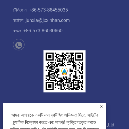
টেলিফোন:
+86-573-86455035
ইমেইল:
junxia@jxxinhan.com
ফ্যাক্স:
+86-573-86030660
X
আমরা আপনাকে একটি ভাল ব্রাউজিং অভিজ্ঞতা দিতে, সাইটের
ট্র্যাফিক বিশ্লেষণ করতে এবং সামগ্রী ব্যক্তিগতকৃত করতে
কপিরাইট © 2023 Jiaxing Xinhan Technology Co.,Ltd.