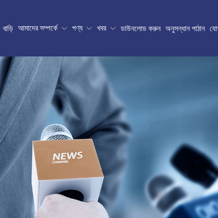
আমাদের সম্পর্কে
পণ্য
খবর
বাড়ি
ডাউনলোড করুন
অনুসন্ধান পাঠান
যো